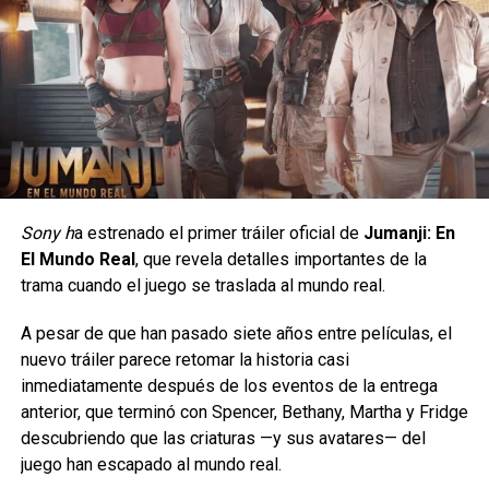
Sony h
a estrenado el primer tráiler oficial de
Jumanji: En
LO MALO
El Mundo Real
, que revela detalles importantes de la
Su excelente desempeño en taquilla y el respaldo de la
trama cuando el juego se traslada al mundo real.
El hecho de que
Zendaya
blinde a su personaje con miras
No se trata de llevar un personaje estampado, sino de
crítica la convirtieron rápidamente en un nuevo clásico
de
a la entrega de premios, pero también una carrera
encontrar esas referencias que
A pesar de que han pasado siete años entre películas, el
culto para las fiestas.
impoluta, trae como consecuencia que no explote sus
convierten cada par en una pieza llena de personalidad.
nuevo tráiler parece retomar la historia casi
capacidades narrativas, la historia se esfuerza (y
Siguenos en todas nuestras
redes sociales
para estar
inmediatamente después de los eventos de la entrega
tristemente lo consigue) por restarle “villanía” a sus actos,
Esta colección llegará exclusivamente con dos modelos:
enterado de lo más atractivo del mundo geek, además
anterior, que terminó con Spencer, Bethany, Martha y Fridge
no quiere que sea un personaje juzgado sino entendido, en
Wally Funk Spider-Man y
suscríbete a nuestro canal de
Youtube
y
podcast
descubriendo que las criaturas —y sus avatares— del
la historia del cine hay grandísimos villanos, personajes
Wally Funk Hulk, convirtiéndose en la única puerta de
juego han escapado al mundo real.
deplorables que se han ganado nuestro corazón y su lugar
entrada para los fans a este