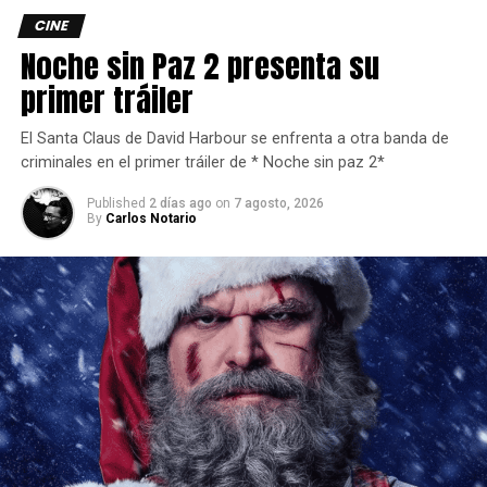
fecha)?
Sigue leyendo para enterarte de nuestra opinión.
CINE
Noche sin Paz 2 presenta su
primer tráiler
El Santa Claus de David Harbour se enfrenta a otra banda de
criminales en el primer tráiler de * Noche sin paz 2*
Published
2 días ago
on
7 agosto, 2026
By
Carlos Notario
¿DE QUÉ TRATA “DESAFIANTES”?
Tashi (
Zendaya
) y Art (
Mike Faist
) conforman una de las
parejas más poderosas dentro del mundo del tenis, la
primera como entrenadora y el segundo como su
jugador/esposo, sin embargo el rendimiento de Art ha
decaído, así como su pasión por el juego, está seriamente