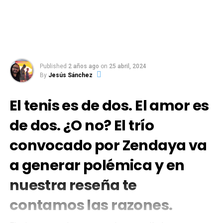
Published
2 años ago
on
25 abril, 2024
By
Jesús Sánchez
El tenis es de dos. El amor es
de dos. ¿O no? El trío
convocado por Zendaya va
a generar polémica y en
nuestra reseña te
contamos las razones.