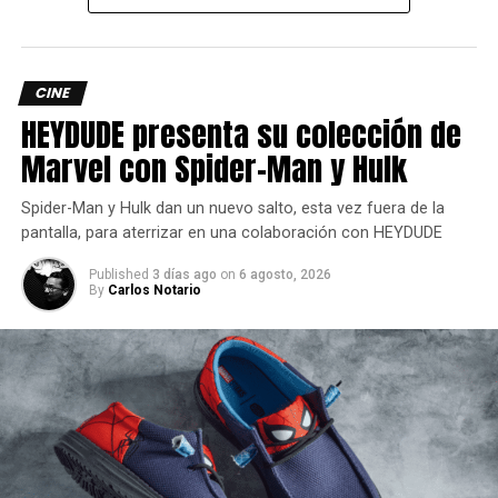
CINE
HEYDUDE presenta su colección de
Marvel con Spider-Man y Hulk
Spider-Man y Hulk dan un nuevo salto, esta vez fuera de la
LO BUENO
pantalla, para aterrizar en una colaboración con HEYDUDE
Zendaya
como productora de la película se puso a modo
Published
3 días ago
on
6 agosto, 2026
By
Carlos Notario
la historia como para ser ella la que más sobresale, es ella
quien tiene los mejores diálogos, acompaña los mejores
momentos y su personaje es el centro (y pretexto) de
este triángulo competitivo, no solamente por su belleza
sino además por su natural talento para el tenis y los
negocios. En este sentido la expectativa se cumple y sin
duda es uno de los papeles por los que se va a recordar a
esta actriz (aunque el personaje se presta para lucir).