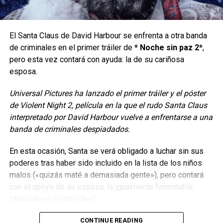
pensando en el retiro pero Tashi no se quiere ir sin dar la
última batalla en el
“U.S Open
“, el único torneo que le falta
a su pupilo por ganar. Consciente de que Art no se
El Santa Claus de David Harbour se enfrenta a otra banda
encuentra en su mejor momento, decide inscribirlo en un
de criminales en el primer tráiler de
* Noche sin paz 2*
,
torneo por debajo de su categoría con el objetivo de
pero esta vez contará con ayuda: la de su cariñosa
levantarle el ánimo una vez que lo gane, ignorante de que
esposa.
en el torneo se verán las caras con Patrick (
Josh O
´Connor
).
Universal Pictures ha lanzado el primer tráiler y el póster
de Violent Night 2, película en la que el rudo Santa Claus
Es a través de la interrupción intermitente del juego final
interpretado por David Harbour vuelve a enfrentarse a una
entre estos dos jugadores, que a manera de flashbacks
banda de criminales despiadados.
conoceremos su pasado y la construcción lenta de su
manera de pensar y actuar, como para que la tensión de
En esta ocasión, Santa se verá obligado a luchar sin sus
este encuentro no solamente termine en el ámbito
poderes tras haber sido incluido en la lista de los niños
deportivo, sino comercial y hasta amoroso.
malos («quizás maté a demasiada gente»), pero contará
con el apoyo de su esposa, la igualmente formidable
Mamá Noel (Kristen Bell).
CONTINUE READING