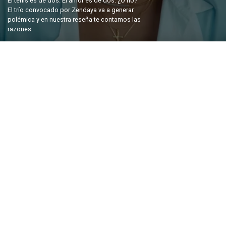
El tenis es de dos. El amor es de dos. ¿O no?
El trío convocado por Zendaya va a generar
polémica y en nuestra reseña te contamos las
razones.