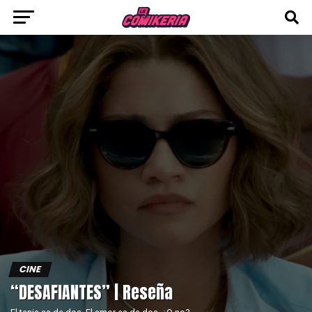
CINE
“DESAFIANTES” | Reseña